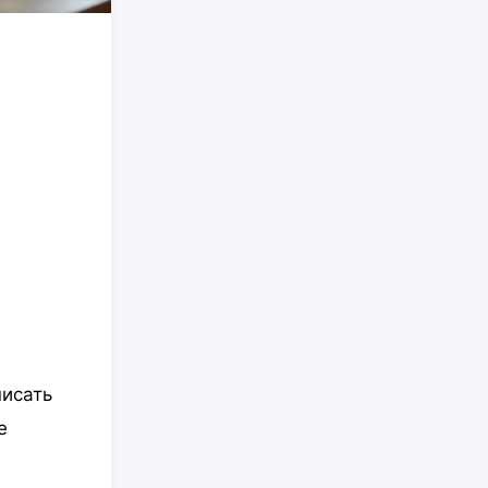
писать
е