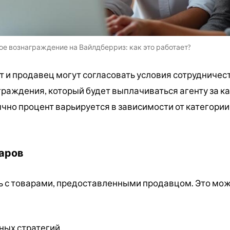
ое вознаграждение на Вайлдберриз: как это работает?
т и продавец могут согласовать условия сотрудничест
раждения, который будет выплачиваться агенту за 
но процент варьируется в зависимости от категории
аров
ь с товарами, предоставленными продавцом. Это мо
ных стратегий.