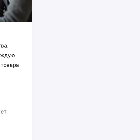
ва,
каждую
 товара
жет