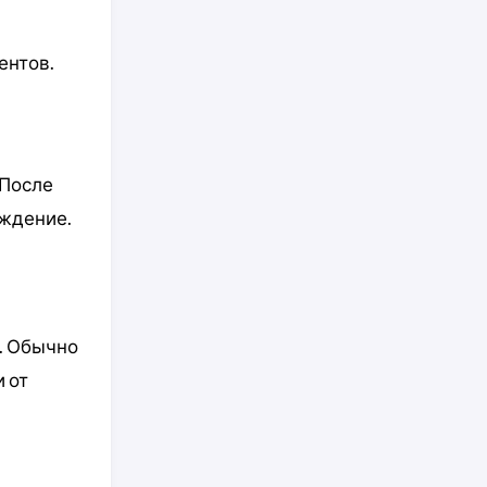
ентов.
 После
аждение.
. Обычно
 от